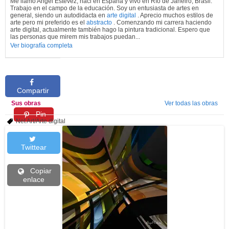
Me llamo Angel Estevez, naci en España y vivo en Río de Janeiro, Brasil.
Trabajo en el campo de la educación. Soy un entusiasta de artes en
general, siendo un autodidacta en
arte digital
. Aprecio muchos estilos de
arte pero mi preferido es el
abstracto
. Comenzando mi carrera haciendo
arte digital, actualmente también hago la pintura tradicional. Espero que
las personas que mirem mis trabajos puedan...
Ver biografía completa
Compartir
Sus obras
Ver todas las obras
Pin
Net Art/Arte digital
Twittear
Copiar
enlace